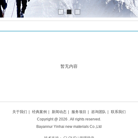
暂无内容
关于我们
|
经典案例
|
新闻动态
|
服务项目
|
咨询团队
|
联系我们
Copyright @
2026
. All rights reserved.
Bayannur Yinhai new materials Co.,Ltd