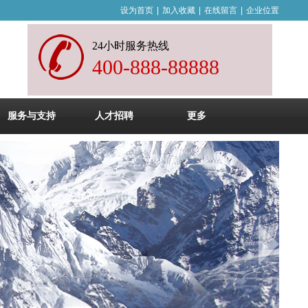
设为首页
|
加入收藏
|
在线留言
|
企业位置
24小时服务热线
400-888-88888
服务与支持
人才招聘
更多