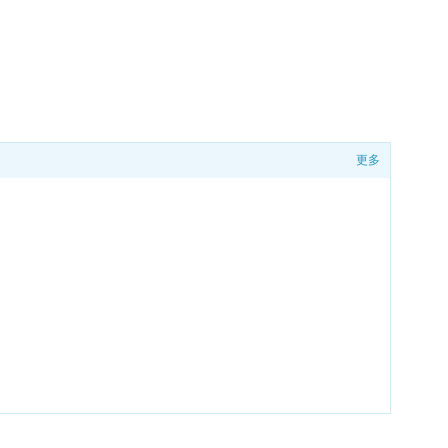
，覆盖企业发展全生命周期
更多