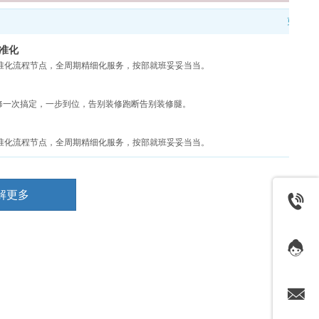
更多
准化
标准化流程节点，全周期精细化服务，按部就班妥妥当当。
修一次搞定，一步到位，告别装修跑断告别装修腿。
标准化流程节点，全周期精细化服务，按部就班妥妥当当。
解更多