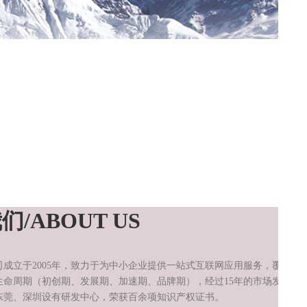
/ABOUT US
司成立于2005年，致力于为中小企业提供一站式互联网应用服务，覆
生命周期（初创期、发展期、加速期、品牌期），经过15年的市场发
东莞、深圳设有研发中心，荣获百余项知识产权证书。